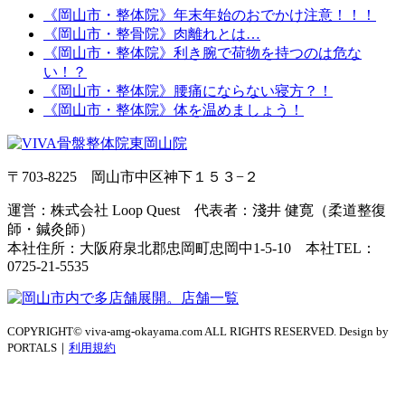
《岡山市・整体院》年末年始のおでかけ注意！！！
《岡山市・整骨院》肉離れとは…
《岡山市・整体院》利き腕で荷物を持つのは危な
い！？
《岡山市・整体院》腰痛にならない寝方？！
《岡山市・整体院》体を温めましょう！
〒703-8225 岡山市中区神下１５３−２
運営：株式会社 Loop Quest 代表者：淺井 健寛（柔道整復
師・鍼灸師）
本社住所：大阪府泉北郡忠岡町忠岡中1-5-10 本社TEL：
0725-21-5535
COPYRIGHT© viva-amg-okayama.com ALL RIGHTS RESERVED. Design by
PORTALS｜
利用規約