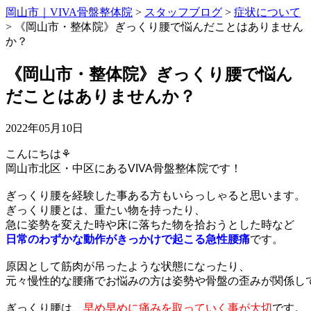
岡山市｜VIVA骨盤整体院
>
スタッフブログ
>
症状について
>
《岡山市・整体院》ぎっくり腰で悩んだことはありません
か？
《岡山市・整体院》ぎっくり腰で悩ん
だことはありませんか？
2022年05月10日
こんにちは⚘

岡山市北区・中区にあるVIVA骨盤整体院です！

ぎっくり腰を経験した事ある方もいらっしゃると思います。

ぎっくり腰とは、重たい物を持ったり、

日常のわずかな動作がきっかけで起こる急性腰痛
です。

原因として筋肉が吊ったような状態になったり、

元々慢性的な腰痛でお悩みの方は姿勢や骨盤の歪みが関係して
ぎっくり腰は、
早め早めに痛みを取っていく事が大切
です。
