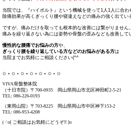
当院では、『ハイボルト』という機械を使って1人1人に合わ
除痛効果が高くぎっくり腰や寝違えなどの痛みの強く出ている
ですが、痛みだけを取っても根本的な改善には繋がりません。
痛みを繰り返さない為には姿勢や骨盤の歪みなども改善してい
慢性的な腰痛でお悩みの方
ぎっくり腰を繰り返している方などのお悩みがある方
は

当院までお気軽にご相談ください(^^ゞ

✩ ⋆ ✩ ⋆ ✩ ⋆ ✩ ⋆ ✩ ⋆ ✩ ⋆ ✩
VIVA骨盤整体院
（十日市院）〒700-0935 岡山県岡山市北区神田町2-5-21
TEL: 086-226-0193
（東岡山院）〒703-8225 岡山県岡山市中区神下153-2
TEL: 086-953-4208
( ᵕ̈ o[ ご相談はお気軽にどうぞ‼️ ]o