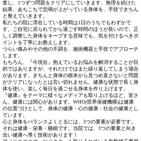
査し、1つずつ問題をクリアにしていきます。無理を続けた
結果、あちこちで悲鳴が上がっている身体を、手技できちん
と整えていきます。
私たちの院に滞在している時間は1日のうちでもわずかで
す。ご自宅に戻られてから過ごす時間のほうが長いので、正
しく調整した身体をキープする意味でも、気を付けるべきポ
イントを丁寧にお教えします。
つらい痛みやその他の不調を、施術機器と手技でアプローチ
します。
もちろん、『今現在』抱えているお悩みを解消することが目
的ではありますが、それだけではまた繰り返してしまう場合
があります。きちんと身体の根本から見つめ直さないと問題
がクリアになったとは言い切れません。健康な状態で長く身
体を使い、楽しく毎日を過ごせる身体を作り上げます。
『健康』をテーマに様々なメディアも取り上げるほど、皆さ
ん、健康には関心があります。WHO(世界保健機構)は健康
の位置づけとして、身体の健康・心の健康・社会の健康とし
ています。
心と身体をバランスよくとるには、3つの要素が必要です。
それは健康・栄養・睡眠です。当院では、3つの要素と向き
合い健康へ導く技術があります！