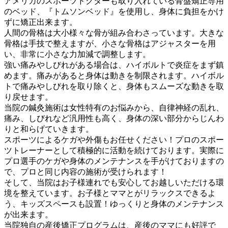
アメリカのスポーツドクターも取り入れている骨盤矯正専用
のベッド、『トムソンベッド』を使用し、身体に負担をかけ
ずに矯正出来ます。
人間の骨格は大小様々な骨が組み合わさっています。大きな
骨格は手技で整えますが、小さな骨格はアジャスターを用
い、非常に小さな力加減で調整します。
強い痛みやしびれがある場合は、ハイボルトで炎症をまず鎮
めます。痛みがあると身体は動きを制限されます。ハイボル
トで痛みやしびれを取り除くと、身体もスムーズな動きを取
り戻せます。
当院の鍼灸施術は女性特有のお悩みから、自律神経の乱れ、
痛み、しびれなど汎用性も高く、身体の深い部分からじんわ
りと和らげていきます。
スポーツによるケガや外傷もお任せください！プロのスポー
ツトレーナーとして積極的に活動を続けております。実際に
プロ選手のケガや身体のメンテナンスを手がけておりますの
で、プロと同じ内容の施術が受けられます！
そして、当院はお子様連れでも安心してお越しいただける環
境を整えています。お子様とママとがリラックスできるよ
う、キッズスペースも設置！ゆっくりと身体のメンテナンス
が出来ます。
当院独自の産後矯正プログラムは、産後のママにも好評で