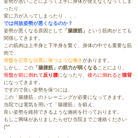
姿勢が悪いことによって上手に身体が使えなくなってしま
ったり、
変に力が入ってしまったり．．．
では何故姿勢が悪くなるのか？
姿勢が悪くなる原因として
「腸腰筋」
という筋肉がとても
関係してきます。
この筋肉は上半身と下半身を繋ぐ、身体の中でも重要な筋
肉で、
骨盤を正常な位置に保つような働き
があります。
しかし、この
「腸腰筋」の筋力が弱くなる
ことにより、
骨盤が前に倒れて
反り腰
になったり、
後ろに倒れると
猫背
になってきます。
ですので良い姿勢を保つには、
この「腸腰筋」のトレーニングが必要になってきます。
当院では電気を用いて「腸腰筋」を鍛え、
良い姿勢を維持できるような施術を行っております。
もしご興味がありましたらぜひ当院までご連絡ください
(^^ゞ