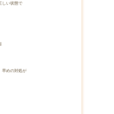
正しい状態で
は
、早めの対処が
ゞ