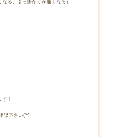
くなる、引っ掛かりが無くなる）
）
）
ます！
談下さい(^^ゞ