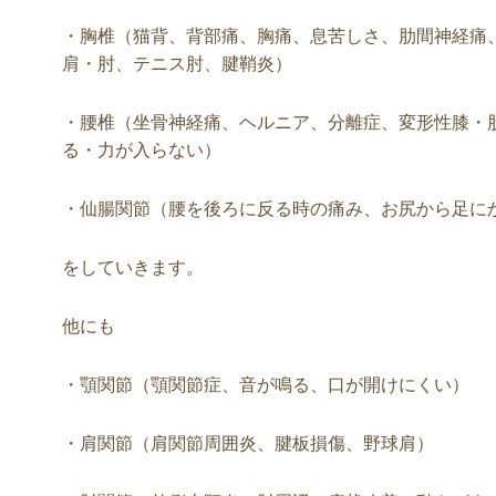
・胸椎（猫背、背部痛、胸痛、息苦しさ、肋間神経痛
肩・肘、テニス肘、腱鞘炎）
・腰椎（坐骨神経痛、ヘルニア、分離症、変形性膝・
る・力が入らない）
・仙腸関節（腰を後ろに反る時の痛み、お尻から足に
をしていきます。
他にも
・顎関節（顎関節症、音が鳴る、口が開けにくい）
・肩関節（肩関節周囲炎、腱板損傷、野球肩）