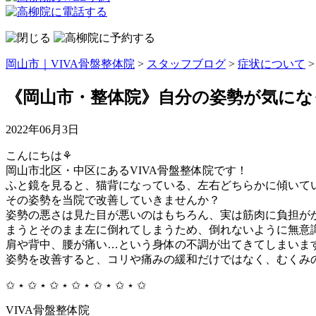
岡山市｜VIVA骨盤整体院
>
スタッフブログ
>
症状について
《岡山市・整体院》自分の姿勢が気に
2022年06月3日
こんにちは⚘
岡山市北区・中区にあるVIVA骨盤整体院です！
ふと鏡を見ると、猫背になっている、左右どちらかに傾いて
その姿勢を当院で改善していきませんか？
姿勢の悪さは見た目が悪いのはもちろん、実は筋肉に負担が
まうとそのまま左に倒れてしまうため、倒れないように無意
肩や背中、腰が痛い…という身体の不調が出てきてしまいま
姿勢を改善すると、コリや痛みの緩和だけではなく、むくみの
✩ ⋆ ✩ ⋆ ✩ ⋆ ✩ ⋆ ✩ ⋆ ✩ ⋆ ✩
VIVA骨盤整体院