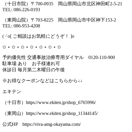
（十日市院）〒700-0935 岡山県岡山市北区神田町2-5-21
TEL: 086-226-0193
（東岡山院）〒703-8225 岡山県岡山市中区神下153-2
TEL: 086-953-4208
( ᵕ̈ o[ ご相談はお気軽にどうぞ！ ]o
✩ ⋆ ✩ ⋆ ✩ ⋆ ✩ ⋆ ✩ ⋆ ✩ ⋆ ✩
予約優先性 交通事故治療専用ダイヤル 0120-110-900
駐車場 あり お子様連れ可
休診日 毎月第二木曜日の午後
※お得なクーポンなどはこちらから↓↓
エキテン
（十日市）https://www.ekiten.jp/shop_6765996/
（東岡山）https://www.ekiten.jp/shop_11344145/
公式HP https://viva-amg-okayama.com/