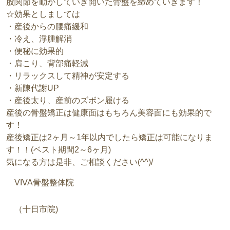
股関節を動かしていき開いた骨盤を締めていきます！
☆効果としましては
・産後からの腰痛緩和
・冷え、浮腫解消
・便秘に効果的
・肩こり、背部痛軽減
・リラックスして精神が安定する
・新陳代謝UP
・産後太り、産前のズボン履ける
産後の骨盤矯正は健康面はもちろん美容面にも効果的で
す！
産後矯正は2ヶ月～1年以内でしたら矯正は可能になりま
す！！(ベスト期間2～6ヶ月)
気になる方は是非、ご相談ください(^^)/
VIVA
骨盤整体院
（十日市院
)