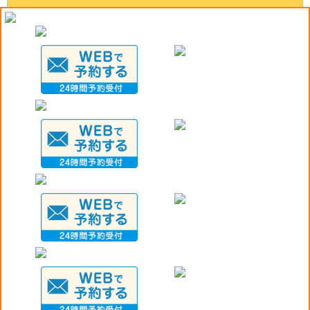
《岡山市・整体院》年末年始のおでかけ注意！！！
《岡山市・整骨院》肉離れとは…
《岡山市・整体院》利き腕で荷物を持つのは危ない！？
《岡山市・整体院》腰痛にならない寝方？！
《岡山市・整体院》体を温めましょう！
COPYRIGHT© viva-amg-okayama.com ALL RIGHTS RESERVED. Design by PORTALS｜
利用規
約