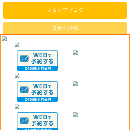
スタッフブログ
最近の投稿
《岡山市・整体院》年末年始のおでかけ注意！！！
《岡山市・整骨院》肉離れとは…
《岡山市・整体院》利き腕で荷物を持つのは危ない！？
《岡山市・整体院》腰痛にならない寝方？！
《岡山市・整体院》体を温めましょう！
COPYRIGHT© viva-amg-okayama.com ALL RIGHTS RESERVED. Design by PORTALS｜
利用規
約