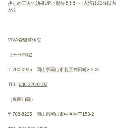
少しの工夫で効果UPに期待❢❢❢⇨⇨入浴後20分以内
が⦾
VIVA
骨盤整体院
（十日市院
)
〒
700-0935
岡山県岡山市北区神田町
2-5-21
TEL:
086-226-0193
（東岡山院）
〒
703-8225
岡山県岡山市中区神下
153-2