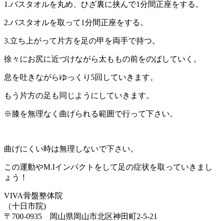
1.バスタオルを丸め、ひざ裏に挟んで1分間正座をする。
2.バスタオルを取って1分間正座をする。
3.立ち上がって片方を足の甲を両手で持つ。
徐々にお尻に近づけながら太ももの前をのばしていく。
息を吐きながらゆっくり5回していきます。
もう片方の足も同じようにしていきます。
※膝を無理なく曲げられる範囲で行って下さい。
曲げにくい時は無理しないで下さい。
この運動やM.Iインパクトをして足の症状を取っていきまし
ょう！
VIVA骨盤整体院
（十日市院)
〒700-0935 岡山県岡山市北区神田町2-5-21