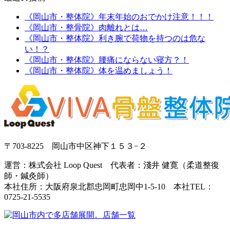
《岡山市・整体院》年末年始のおでかけ注意！！！
《岡山市・整骨院》肉離れとは…
《岡山市・整体院》利き腕で荷物を持つのは危な
い！？
《岡山市・整体院》腰痛にならない寝方？！
《岡山市・整体院》体を温めましょう！
〒703-8225 岡山市中区神下１５３−２
運営：株式会社 Loop Quest 代表者：淺井 健寛（柔道整復
師・鍼灸師）
本社住所：大阪府泉北郡忠岡町忠岡中1-5-10 本社TEL：
0725-21-5535