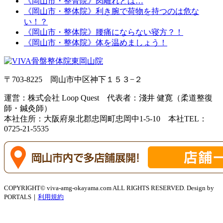
《岡山市・整骨院》肉離れとは…
《岡山市・整体院》利き腕で荷物を持つのは危な
い！？
《岡山市・整体院》腰痛にならない寝方？！
《岡山市・整体院》体を温めましょう！
〒703-8225 岡山市中区神下１５３−２
運営：株式会社 Loop Quest 代表者：淺井 健寛（柔道整復
師・鍼灸師）
本社住所：大阪府泉北郡忠岡町忠岡中1-5-10 本社TEL：
0725-21-5535
COPYRIGHT© viva-amg-okayama.com ALL RIGHTS RESERVED. Design by
PORTALS｜
利用規約