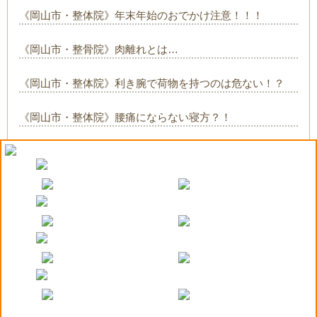
《岡山市・整体院》年末年始のおでかけ注意！！！
《岡山市・整骨院》肉離れとは…
《岡山市・整体院》利き腕で荷物を持つのは危ない！？
《岡山市・整体院》腰痛にならない寝方？！
《岡山市・整体院》体を温めましょう！
COPYRIGHT© viva-amg-okayama.com ALL RIGHTS RESERVED. Design by PORTALS｜
利用規
約