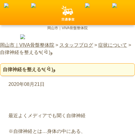
岡山市｜VIVA骨盤整体院
岡山市｜VIVA骨盤整体院
>
スタッフブログ
>
症状について
>
自律神経を整える٩( ᐛ )و
自律神経を整える٩( ᐛ )و
2020年08月21日
最近よくメディアでも聞く自律神経
※
自律神経とは
…
身体の中にある、