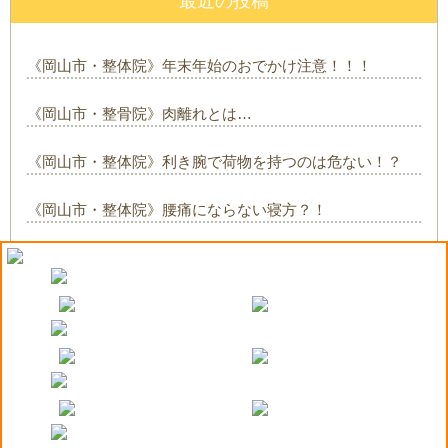
最近の投稿
《岡山市・整体院》年末年始のおでかけ注意！！！
《岡山市・整骨院》肉離れとは…
《岡山市・整体院》利き腕で荷物を持つのは危ない！？
《岡山市・整体院》腰痛にならない寝方？！
《岡山市・整体院》体を温めましょう！
COPYRIGHT© viva-amg-okayama.com ALL RIGHTS RESERVED. Design by PORTALS｜
利用規
約