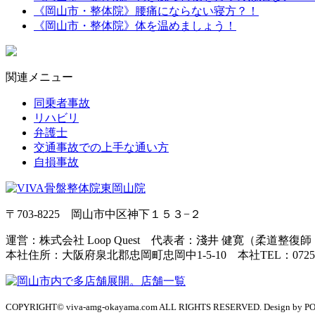
《岡山市・整体院》腰痛にならない寝方？！
《岡山市・整体院》体を温めましょう！
関連メニュー
同乗者事故
リハビリ
弁護士
交通事故での上手な通い方
自損事故
〒703-8225 岡山市中区神下１５３−２
運営：株式会社 Loop Quest 代表者：淺井 健寛（柔道整復
本社住所：大阪府泉北郡忠岡町忠岡中1-5-10 本社TEL：0725-21
COPYRIGHT© viva-amg-okayama.com ALL RIGHTS RESERVED. Design by 