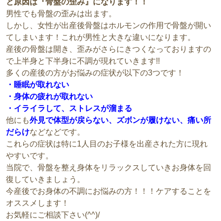
と原因は『骨盤の歪み』になります！！
男性でも骨盤の歪みは出ます。
しかし、女性が出産後骨盤はホルモンの作用で骨盤が開い
てしまいます！これが男性と大きな違いになります。
産後の骨盤は開き、歪みがさらにきつくなっておりますの
で上半身と下半身に不調が現れていきます!!
多くの産後の方がお悩みの症状が以下の3つです！
・睡眠が取れない
・身体の疲れが取れない
・イライラして、ストレスが溜まる
他にも
外見で体型が戻らない、ズボンが履けない、痛い所
だらけ
などなどです。
これらの症状は特に1人目のお子様を出産された方に現れ
やすいです。
当院で、骨盤を整え身体をリラックスしていきお身体を回
復していきましょう。
今産後でお身体の不調にお悩みの方！！！ケアすることを
オススメします！
お気軽にご相談下さい(^^)/