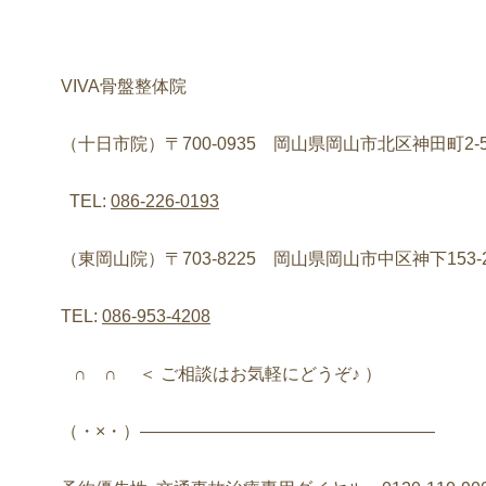
VIVA
骨盤整体院
（十日市院）〒
700-0935
岡山県岡山市北区神田町
2-
TEL:
086-226-0193
（東岡山院）〒
703-8225
岡山県岡山市中区神下
153-
TEL:
086-953-4208
∩
∩
＜
ご相談はお気軽にどうぞ♪
）
（・
×
・）
—————————————————