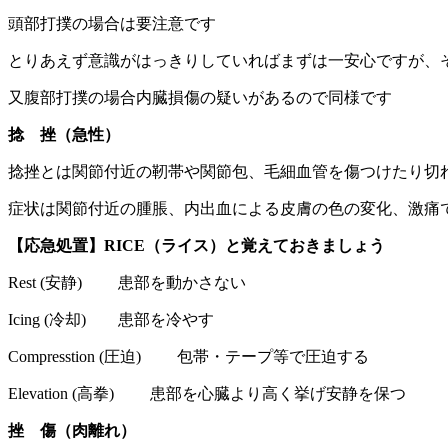
頭部打撲の場合は要注意です
とりあえず意識がはっきりしていればまずは一安心ですが、
又腹部打撲の場合内臓損傷の疑いがあるので同様です
捻 挫（急性）
捻挫とは関節付近の靭帯や関節包、毛細血管を傷つけたり切
症状は関節付近の腫脹、内出血による皮膚の色の変化、激痛
【応急処置】RICE（ライス）と覚えておきましょう
Rest (安静) 患部を動かさない
Icing (冷却) 患部を冷やす
Compresstion (圧迫) 包帯・テープ等で圧迫する
Elevation (高拳) 患部を心臓より高く挙げ安静を保つ
挫 傷（肉離れ）