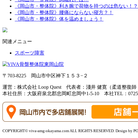
《岡山市・整体院》利き腕で荷物を持つのは危ない！？
《岡山市・整体院》腰痛にならない寝方？！
《岡山市・整体院》体を温めましょう！
関連メニュー
スポーツ障害
〒703-8225 岡山市中区神下１５３−２
運営：株式会社 Loop Quest 代表者：淺井 健寛（柔道整復
本社住所：大阪府泉北郡忠岡町忠岡中1-5-10 本社TEL：0725-21
COPYRIGHT© viva-amg-okayama.com ALL RIGHTS RESERVED. Design by 