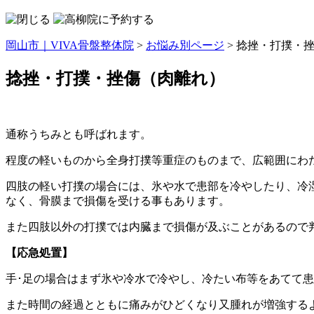
岡山市｜VIVA骨盤整体院
>
お悩み別ページ
>
捻挫・打撲・
捻挫・打撲・挫傷（肉離れ）
通称うちみとも呼ばれます。
程度の軽いものから全身打撲等重症のものまで、広範囲にわ
四肢の軽い打撲の場合には、氷や水で患部を冷やしたり、冷
なく、骨膜まで損傷を受ける事もあります。
また四肢以外の打撲では内臓まで損傷が及ぶことがあるので
【応急処置】
手･足の場合はまず氷や冷水で冷やし、冷たい布等をあてて
また時間の経過とともに痛みがひどくなり又腫れが増強する