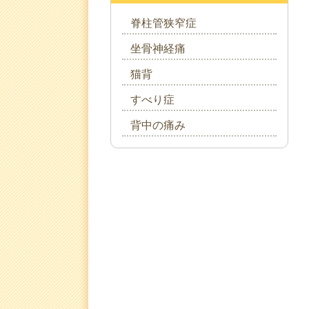
脊柱管狭窄症
坐骨神経痛
猫背
すべり症
背中の痛み