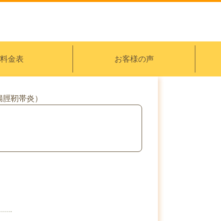
料金表
お客様の声
腸脛靭帯炎）